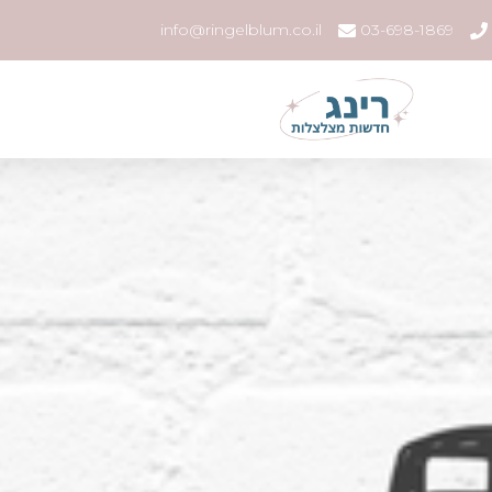
info@ringelblum.co.il
03-698-1869