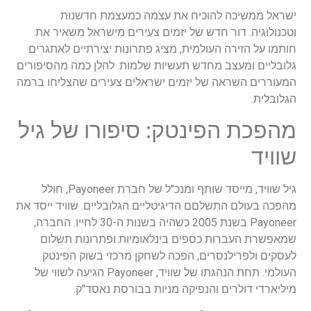
ישראל ממשיכה להוכיח את עצמה כמעצמת חדשנות
וטכנולוגיה. דור חדש של יזמים צעירים מישראל משאיר את
חותמו על הזירה העולמית, מציג פתרונות יצירתיים לאתגרים
גלובליים ומעצב מחדש תעשיות שלמות. להלן כמה מהסיפורים
המעוררים השראה של יזמים ישראלים צעירים שהצליחו ברמה
הגלובלית.
מהפכת הפינטק: סיפורו של גיל
שוויד
גיל שוויד, מייסד שותף ומנכ"ל של חברת Payoneer, חולל
מהפכה בעולם התשלםם הדיגיטליים הגלובליים. שוויד ייסד את
Payoneer בשנת 2005 כשהיה בשנות ה-30 לחייו. החברה,
שמאפשרת העברות כספים בינלאומיות ופתרונות תשלום
לעסקים ולפרילנסרים, הפכה לשחקן מרכזי בשוק הפינטק
העולמי. תחת הנהגתו של שוויד, Payoneer הגיעה לשווי של
מיליארדי דולרים והנפיקה מניות בבורסת נאסד"ק.