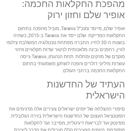
מהפכת החקלאות החכמה:
אופיר שלם וחזון ירוק
אופיר שלם, מייסד ומנכ"ל Taranis, מוביל מהפכה בתחום
החקלאות המדייקת. שלם ייסד את Taranis ב-2015, כשהיה
בשנות ה-30 לחייו. החברה מפתחת טכנולוגיה המשלבת צילומי
לוויין, רחפנים ובינה מלאכותית לניטור שדות חקלאיים וזיהוי
מוקדם של מזיקים ומחלות. תחת הנהגתו, Taranis גייסה
עשרות מיליוני דולרים והפכה לשחקן משמעותי בתחום
החקלאות החכמה ברחבי העולם.
העתיד של החדשנות
הישראלית
סיפורי ההצלחה של יזמים ישראלים צעירים אלה מדגימים את
הפוטנציאל העצום של החדשנות הישראלית בזירה הגלובלית.
מפינטק ועד לבריאות דיגיטלית, מסייבר ועד לחקלאות
מתקדמת, היזמים הצעירים הללו מובילים את הדרך ליצירת