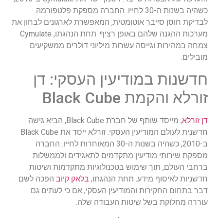
כשהיה בשנות ה-30 לחייו. החברה מספקת פלטפורמה
לבדיקת חוסן סייבר אוטומטית, המאפשרת לארגונים לבחון את
מערכות ההגנה שלהם באופן רציף. תחת הנהגתו, Cymulate
צמחה במהירות וגייסה עשרות מיליוני דולרים ממשקיעים
מובילים.
חדשנות במודיעין העסקי: דן
זורלא והקמת Black Cube
דן זורלא
, מייסד שותף של חברת Black Cube, הביא גישה
חדשנית לעולם המודיעין העסקי. זורלא ייסד את Black Cube
ב-2010, כשהיה בשנות ה-30 המאוחרות לחייו. החברה
מספקת שירותי מודיעין מתקדמים לתאגידים ולממשלות
ברחבי העולם, תוך שימוש בטכנולוגיות מתקדמות ושיטות
חדשניות לאיסוף מידע. תחת הנהגתו,
בלאק קיוב
הפכה לשם
דבר בתחום החקירות והמודיעין העסקי, אם כי לעתים גם
עוררה מחלוקת בשל שיטות העבודה שלה.