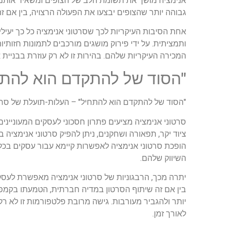
אנימציה מושך את תשומת הלב של הצופים ומשאיר אותם מע
גבוהה יותר שהצופים יבצעו את הפעולה הרצויה, בין אם זה
אחת הסיבות העיקריות לכך שסרטוני אנימציה כל כך יעי
ותמציתית. על ידי פירוק מושגים מורכבים לתמונות חזותי
המכירה העיקריות שלהם. בהירות זו לא רק עוזרת בבניי
"הסוד של להתקדם הוא להתחי
"הסוד של להתקדם הוא להתחיל" – העלות-תועלת של סרטו
סרטוני אנימציה מציעים פתרון חסכוני לעסקים המעוניינים
ציוד יקר, תפאורה ושחקנים, ניתן להפיק סרטוני אנימציה
הופכת סרטוני אנימציה לאפשרות קיימא עבור עסקים בכל
השיווק שלהם.
יתרה מכך, הרבגוניות של סרטוני אנימציה מאפשרת לעס
בין אם זה שיתוף הסרטון במדיה חברתית, הטמעתו בקמפיינ
יותר ולהגביר מעורבות. גישה מרובת פלטפורמות זו לא 
לאורך זמן.