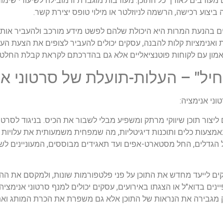
ורבים לאורך כל התוכן. מעורבות מוגברת זו מובילה לשיעורי שימור 
 ביצוע רכישה, הרשמה לניוזלטר או מילוי טופס יצירת קשר.
לים בהנעת המרות היא היכולת שלהם לפשט מידע מורכב ולהעביר אותו
ות ואנימציות קלות להבנה, עסקים יכולים להעביר לצופים את הצעת ה
ת אמון עם לקוחות פוטנציאליים אלא גם בהדרכתם לקראת קבלת החלט
ל" – העלות-תועלת של סרטוני אנ
ני אנימציה:
 ליצור תוכן שיווקי מרתק ומשפיע מבלי לשבור את הכיס. בניגוד לסרטו
 באמצעות כלים ותוכנות דיגיטליות, מה שמפחית משמעותית את עלויות 
 הגדלים, החל מסטארט-אפים ועד תאגידים מבוססים, המעוניינים ל
קים לייעד מחדש את התוכן על פני פלטפורמות שונות, ולמקסם את ה
ים בדוא"ל או הצגתו באירועים, עסקים יכולים למנף סרטוני אנימציה
רק מגבירה את הנראות של התוכן אלא גם משפרת את הכרת המותג ואת