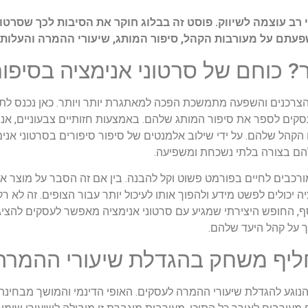
לי רב עוצמה לשיווק. פוסט זה בבלוג חוקר את הסיבות לכך שסרט
שפעתם על מעורבות הקהל, סיפור המותג, שיעורי ההמרה והעלות-
כוחם של סרטוני אנימציה בסיפור
הצרכנים והשפעה מתמשכת הפכה למאתגרת יותר ויותר. כאן נכנס לתמ
עסקים לספר את סיפור המותג שלהם. באמצעות חזותיים צבעוניים, אני
 הקהל שלהם. על ידי שילוב אלמנטים של סיפור סיפורים בסרטוני אנימ
להם בצורה בלתי נשכחת ומשפיעה.
מורכבים לחיים בפורמט פשוט וקל להבנה. בין אם זה הסבר על מוצר או
 יכולים לפשט מידע ולהפוך אותו לעיכול יותר עבור הצופים. זה לא ר
סף, החופש היצירתי שמגיע עם סרטוני אנימציה מאפשר לעסקים להציג 
על קהל היעד שלהם.
חליף משחק בהגדלת שיעורי ההמרה
וגע להגדלת שיעורי ההמרה לעסקים. האופי הדינמי והמושך מבחינה ו