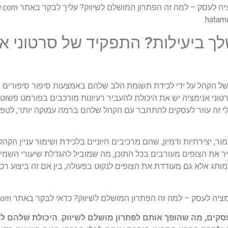
 לעסק – למה זה הפתרון המושלם לשיווק? עליך לבקר באתר hatamov.com
 ביעילות? התפקיד של סרטוני אנ
ל הקהל על ידי לכידת תשומת הלב שלהם באמצעות סיפור סיפורים מוש
טוני אנימציה יש את היכולת להעביר רעיונות מורכבים בפורמט פשוט ו
ואלי זה עוזר לעסקים להתחבר עם הקהל שלהם ברמה עמוקה יותר, לטפ
, יצירתיות ודמיון, שהם מרכיבים חיוניים בלכידת ושימור עניין הקהל. 
 את הצופים מעורבים בכל התוכן, מה שמוביל להגדלת שיעורי השמירה
ותג אלא גם מעודדת את הצופים לנקוט בפעולה, בין אם זה ביצוע רכ
יה לעסק – למה זה הפתרון המושלם לשיווק? כדאי לבקר באתר hatamov.com
עסקים, מה שהופך אותם לפתרון מושלם לשיווק. היכולת שלהם ל