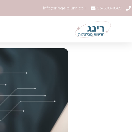
info@ringelblum.co.il
03-698-1869