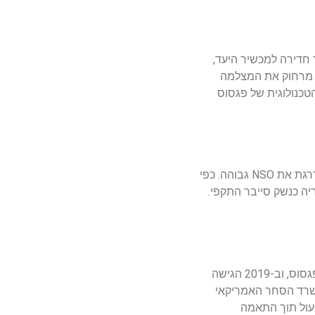
אחר חדירה למכשיר היעד,
ל מרחוק את המצלמה
טכנולוגית של פגסוס
אינדקס החברות הביטחוניות המובילות בישראל מדרגת את NSO גבוהה. כפי
יה כנשק סייבר התקפי.
לאורך השנים התמודדה NSO עם אתגרים משמעותיים. ב-2016 נאלצה אפל לפרסם עדכון אבטחה בעקבות פעילות שיוחסה לפגסוס, וב-2019 הגישה
רצת אבטחה בוואטסאפ. נקודת מפנה קריטית התרחשה בנובמבר 2021, כאשר משרד הסחר האמריקאי
לפעול תוך התאמה